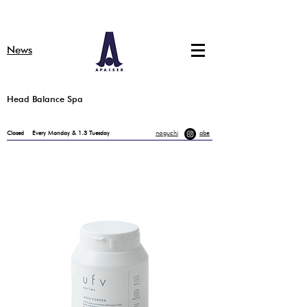
​News
​Head Balance Spa
​noguchi
​abe
Closed
Every Monday & 1.3 Tuesday