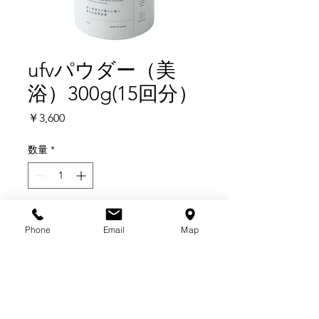
ufvパウダー（美
浴）300g(15回分）
価
￥3,600
格
数量
*
美浴ufvバスパウダー
Phone
Email
Map
ufv加工を施した天然成分100％の美
容液入浴剤
・デトックス効果
・塩素除去