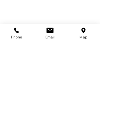
Phone
Email
Map
French style (波巻きパーマ）.jpg
Elegant short bob
Boyish short bob
French wolf layer.jpg
Show More
© since2001 by A.P.A.I.S.E.R.
4-22-14jingumae
Shibuya
03-6438-9137