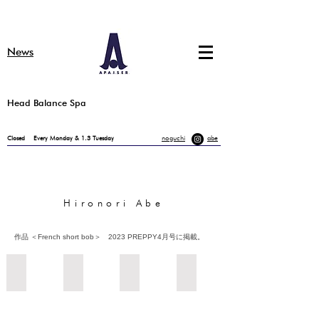
​News
​Head Balance Spa
​noguchi
​abe
Closed
Every Monday & 1.3 Tuesday
​Hironori Abe
​作品 ＜
French short bob＞ 2023 PREPPY4月号に掲載
。
ネオウルフ
クールボブ
波巻きパーマ
French ulufu bob
2023
年、
PREPPY4